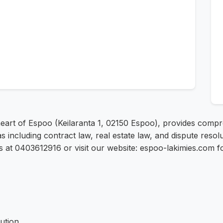
 heart of Espoo (Keilaranta 1, 02150 Espoo), provides compr
s including contract law, real estate law, and dispute res
s at 0403612916 or visit our website: espoo-lakimies.com f
ution.