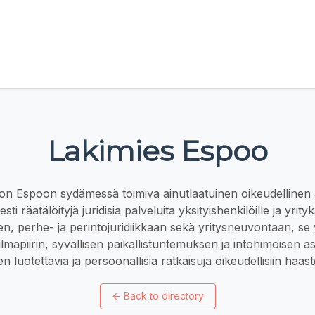
Lakimies Espoo
n Espoon sydämessä toimiva ainutlaatuinen oikeudellinen a
esti räätälöityjä juridisia palveluita yksityishenkilöille ja yrity
n, perhe- ja perintöjuridiikkaan sekä yritysneuvontaan, se
 ilmapiirin, syvällisen paikallistuntemuksen ja intohimoisen a
n luotettavia ja persoonallisia ratkaisuja oikeudellisiin haaste
←
Back to directory