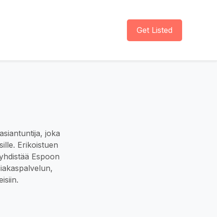
Get Listed
siantuntija, joka
ksille. Erikoistuen
 yhdistää Espoon
siakaspalvelun,
isiin.