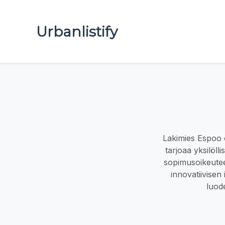
Urbanlistify
Lakimies Espoo o
tarjoaa yksilöllis
sopimusoikeutee
innovatiivisen
luode